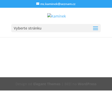
mc.kaminek@seznam.cz
Vyberte stránku
Design od
Elegant Themes
| Běží na
WordPress